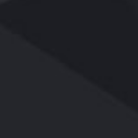
开云手机在线登录-开云（中国）
先”表彰大会暨党委书记讲党课活
查看更多+
开云手机在线登录-开云（中国）立足自身战
务、
环境技术服务、资源化利用、环境综