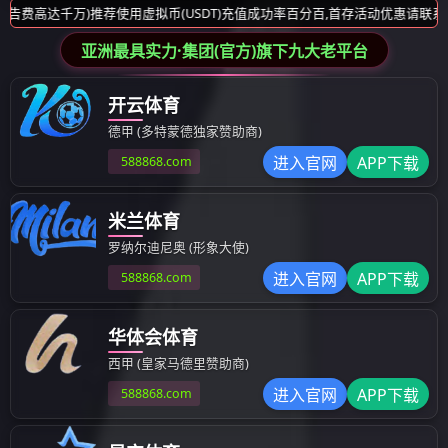
党建工作
群团工作
纪检
铸牢中华民族共同体意识
学习